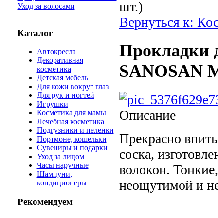
шт.)
Уход за волосами
Вернуться к: Ко
Каталог
Прокладки 
Автокресла
Декоративная
SANOSAN M
косметика
Детская мебель
Для кожи вокруг глаз
Для рук и ногтей
Игрушки
Описание
Косметика для мамы
Лечебная косметика
Подгузники и пеленки
Прекрасно впиты
Портмоне, кошельки
Сувениры и подарки
соска, изготовл
Уход за лицом
Часы наручные
волокон. Тонкие
Шампуни,
неощутимой и не
кондиционеры
Рекомендуем