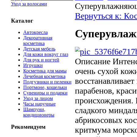
Уход за волосами
Суперувлажняющ
Вернуться к: Ко
Каталог
Суперувлаж
Автокресла
Декоративная
косметика
Детская мебель
Для кожи вокруг глаз
Описание
Интенс
Для рук и ногтей
Игрушки
очень сухой кож
Косметика для мамы
Лечебная косметика
восстанавливает
Подгузники и пеленки
Портмоне, кошельки
парабенов, крас
Сувениры и подарки
происхождения. 
Уход за лицом
Часы наручные
сладкого миндаля
Шампуни,
кондиционеры
абрикосовых кос
Рекомендуем
критмума морског