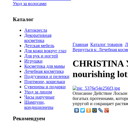
Уход за волосами
Каталог
Автокресла
Декоративная
косметика
Главная
Каталог товаров
Л
Детская мебель
Вернуться к: Лечебная косм
Для кожи вокруг глаз
Для рук и ногтей
CHRISTINA Ул
Игрушки
Косметика для мамы
Лечебная косметика
nourishing lot
Подгузники и пеленки
Портмоне, кошельки
Сувениры и подарки
Уход за лицом
Описание
Действие Лосьон 
Часы наручные
богатых протеинами, которы
Шампуни,
упругой и сокращает растяж
кондиционеры
Рекомендуем