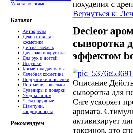
похудения с дре
Уход за волосами
Вернуться к: Ле
Каталог
Decleor aро
Автокресла
Декоративная
сыворотка д
косметика
Детская мебель
эффектом bo
Для кожи вокруг глаз
Для рук и ногтей
Игрушки
Косметика для мамы
Лечебная косметика
Подгузники и пеленки
Описание
Действ
Портмоне, кошельки
сыворотка для п
Сувениры и подарки
Уход за лицом
Care ускоряет п
Часы наручные
Шампуни,
аромата. Стимул
кондиционеры
активизирует ли
Рекомендуем
токсинов, это с