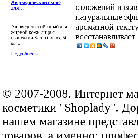
Аюрведический скраб
отложений и вы
для…
натуральные эфи
ароматной текст
Аюрведический скраб для
жирной кожи лица с
восстанавливает 
гранулами Scrub Grains, 50
мл ...
Подробнее »
© 2007-2008. Интернет м
косметики "Shoplady". До
нашем магазине представ
товаров, а именно: профе