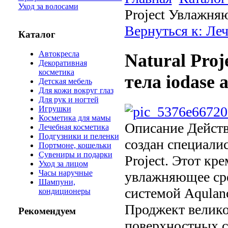
Уход за волосами
Project Увлажняю
Вернуться к: Ле
Каталог
Автокресла
Natural Pro
Декоративная
косметика
тела iodase a
Детская мебель
Для кожи вокруг глаз
Для рук и ногтей
Игрушки
Косметика для мамы
Описание
Действи
Лечебная косметика
Подгузники и пеленки
создан специали
Портмоне, кошельки
Сувениры и подарки
Project. Этот кр
Уход за лицом
Часы наручные
увлажняющее сре
Шампуни,
системой Aqulanc
кондиционеры
Проджект велико
Рекомендуем
поверхностных с