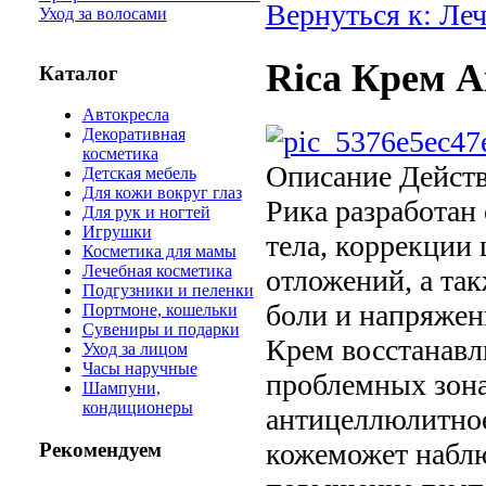
Вернуться к: Ле
Уход за волосами
Rica Крем 
Каталог
Автокресла
Декоративная
косметика
Описание
Действ
Детская мебель
Для кожи вокруг глаз
Рика разработан
Для рук и ногтей
Игрушки
тела, коррекции
Косметика для мамы
Лечебная косметика
отложений, а та
Подгузники и пеленки
боли и напряжен
Портмоне, кошельки
Сувениры и подарки
Крем восстанавл
Уход за лицом
Часы наручные
проблемных зона
Шампуни,
кондиционеры
антицеллюлитное
кожеможет наблю
Рекомендуем