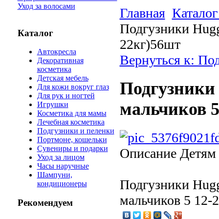
Уход за волосами
Главная
Каталог
Подгузники Huggi
Каталог
22кг)56шт
Автокресла
Вернуться к: По
Декоративная
косметика
Детская мебель
Подгузники 
Для кожи вокруг глаз
Для рук и ногтей
мальчиков 5
Игрушки
Косметика для мамы
Лечебная косметика
Подгузники и пеленки
Портмоне, кошельки
Сувениры и подарки
Описание
Детям 
Уход за лицом
Часы наручные
Шампуни,
Подгузники Hugg
кондиционеры
мальчиков 5 12-
Рекомендуем