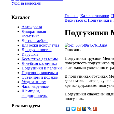
Уход за волосами
Главная
Каталог товаров
П
Каталог
Вернуться к: Подгузники и
Автокресла
Подгузники M
Декоративная
косметика
Детская мебель
Для кожи вокруг глаз
Описание
Для рук и ногтей
Игрушки
Подгузники-трусики Merrie
Косметика для мамы
поверхность подгузников п
Лечебная косметика
если малыш увлеченно играе
Подгузники и пеленки
Портмоне, кошельки
В подгузниках-трусиках Mer
Сувениры и подарки
делал малыш играл, кушал и
Уход за лицом
крепко удерживает подгузни
Часы наручные
Шампуни,
Подгузники снабжены индик
кондиционеры
подгузник.
Рекомендуем