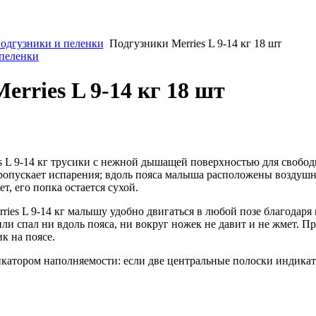
одгузники и пеленки
Подгузники Merries L 9-14 кг 18 шт
 пеленки
erries L 9-14 кг 18 шт
s L 9-14 кг трусики с нежной дышащей поверхностью для свобод
ропускает испарения; вдоль пояса малыша расположены воздушн
т, его попка остается сухой.
ries L 9-14 кг малышу удобно двигаться в любой позе благодаря
ли спал ни вдоль пояса, ни вокруг ножек не давит и не жмет. 
к на поясе.
атором наполняемости: если две центральные полоски индикатор