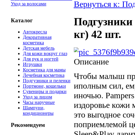
Вернуться к: По
Уход за волосами
Подгузники 
Каталог
кг) 42 шт.
Автокресла
Декоративная
косметика
Детская мебель
Для кожи вокруг глаз
Для рук и ногтей
Описание
Игрушки
Косметика для мамы
Чтобы малыш пра
Лечебная косметика
Подгузники и пеленки
иполным сил, ем
Портмоне, кошельки
Сувениры и подарки
иночью. Pampers
Уход за лицом
Часы наручные
издоровье кожи 
Шампуни,
это выгодное со
кондиционеры
поприемлемой ц
Рекомендуем
Sleep&Play дар