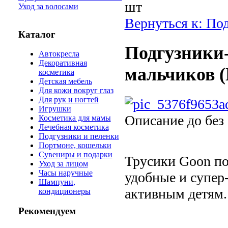
шт
Уход за волосами
Вернуться к: По
Каталог
Подгузники-
Автокресла
Декоративная
мальчиков (
косметика
Детская мебель
Для кожи вокруг глаз
Для рук и ногтей
Игрушки
Описание
до без
Косметика для мамы
Лечебная косметика
Подгузники и пеленки
Портмоне, кошельки
Сувениры и подарки
Трусики Goon по
Уход за лицом
Часы наручные
удобные и супе
Шампуни,
активным детям.
кондиционеры
Рекомендуем