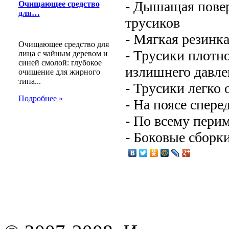
- Дышащая повер
Очищающее средство
для…
трусиков
- Мягкая резинка
Очищающее средство для
- Трусики плотно
лица с чайным деревом и
синей смолой: глубокое
излишнего давл
очищение для жирного
типа...
- Трусики легко
Подробнее »
- На поясе спер
- По всему пери
- Боковые сборк