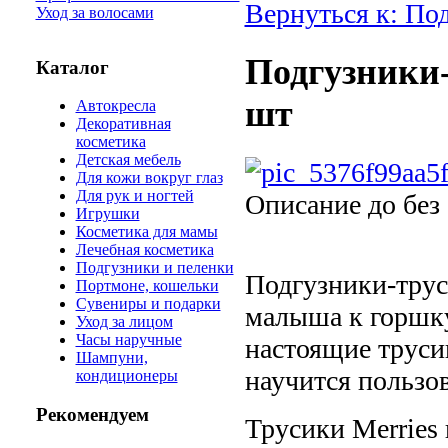
Вернуться к: По
Уход за волосами
Подгузники-
Каталог
шт
Автокресла
Декоративная
косметика
Детская мебель
Для кожи вокруг глаз
Для рук и ногтей
Описание
до без
Игрушки
Косметика для мамы
Лечебная косметика
Подгузники и пеленки
Подгузники-трус
Портмоне, кошельки
Сувениры и подарки
малыша к горшку
Уход за лицом
Часы наручные
настоящие труси
Шампуни,
научится пользо
кондиционеры
Рекомендуем
Трусики Merries 