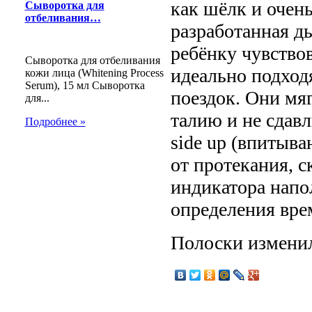
как шёлк и очен
Сыворотка для
отбеливания…
разработанная д
ребёнку чувствов
Сыворотка для отбеливания
идеально подход
кожи лица (Whitening Process
Serum), 15 мл Сыворотка
поездок. Они мяг
для...
талию и не сдав
Подробнее »
side up (впитыва
от протекания, с
индикатора напол
определения вре
Полоски изменил