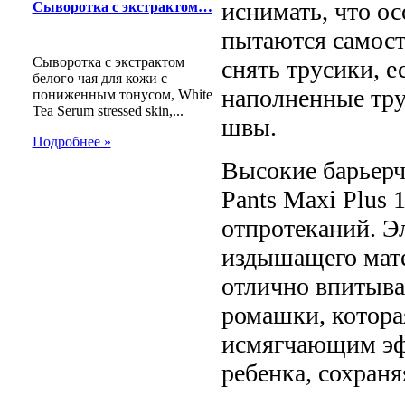
иснимать, что ос
Сыворотка с экстрактом…
пытаются самост
Сыворотка с экстрактом
снять трусики, е
белого чая для кожи с
наполненные тру
пониженным тонусом, White
Tea Serum stressed skin,...
швы.
Подробнее »
Высокие барьерч
Pants Maxi Plus
отпротеканий. Э
издышащего мате
отлично впитыв
ромашки, котора
исмягчающим эфф
ребенка, сохраня