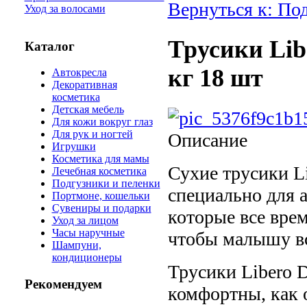
Вернуться к: По
Уход за волосами
Трусики Libe
Каталог
кг 18 шт
Автокресла
Декоративная
косметика
Детская мебель
Для кожи вокруг глаз
Для рук и ногтей
Описание
Игрушки
Косметика для мамы
Сухие трусики L
Лечебная косметика
Подгузники и пеленки
специально для
Портмоне, кошельки
Сувениры и подарки
которые все вре
Уход за лицом
Часы наручные
чтобы малышу вс
Шампуни,
кондиционеры
Трусики Libero D
Рекомендуем
комфортны, как 