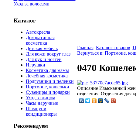
Уход за волосами
Каталог
Автокресла
Декоративная
косметика
Главная
Каталог товаров
П
Детская мебель
Вернуться к: Портмоне, ко
Для кожи вокруг глаз
Для рук и ногтей
Игрушки
0470 Кошелек
Косметика для мамы
Лечебная косметика
Подгузники и пеленки
Портмоне, кошельки
Описание
Изысканный женск
Сувениры и подарки
отделения. Отделения для к
Уход за лицом
Часы наручные
Шампуни,
кондиционеры
Рекомендуем