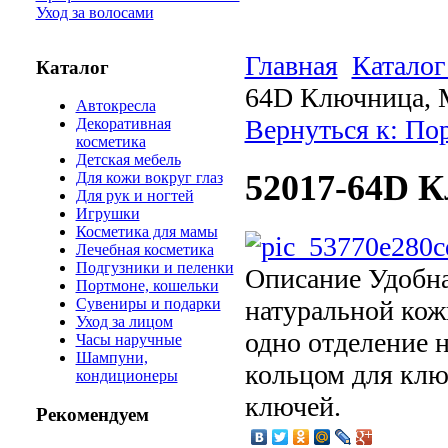
Уход за волосами
Главная
Каталог
Каталог
64D Ключница, 
Автокресла
Вернуться к: По
Декоративная
косметика
Детская мебель
52017-64D К
Для кожи вокруг глаз
Для рук и ногтей
Игрушки
Косметика для мамы
Лечебная косметика
Подгузники и пеленки
Описание
Удобна
Портмоне, кошельки
натуральной кож
Сувениры и подарки
Уход за лицом
одно отделение 
Часы наручные
Шампуни,
кольцом для клю
кондиционеры
ключей.
Рекомендуем