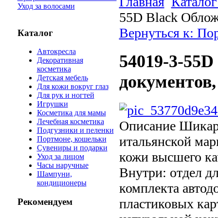
Главная
Каталог
Уход за волосами
55D Black Облож
Вернуться к: По
Каталог
Автокресла
54019-3-55D
Декоративная
косметика
документов,
Детская мебель
Для кожи вокруг глаз
Для рук и ногтей
Игрушки
Косметика для мамы
Лечебная косметика
Описание
Шикарн
Подгузники и пеленки
итальянской мар
Портмоне, кошельки
Сувениры и подарки
кожи высшего ка
Уход за лицом
Часы наручные
Внутри: отдел д
Шампуни,
кондиционеры
комплекта автод
пластиковых кар
Рекомендуем