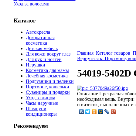
Уход за волосами
Каталог
Автокресла
Декоративная
косметика
Детская мебель
Главная
Каталог товаров
П
Для кожи вокруг глаз
Вернуться к: Портмоне, ко
Для рук и ногтей
Игрушки
Косметика для мамы
54019-5402D 
Лечебная косметика
Подгузники и пеленки
Портмоне, кошельки
Сувениры и подарки
Описание
Прекрасная облож
Уход за лицом
необходимая вещь. Внутри: 
Часы наручные
и визиток, выполненных из
Шампуни,
кондиционеры
Рекомендуем