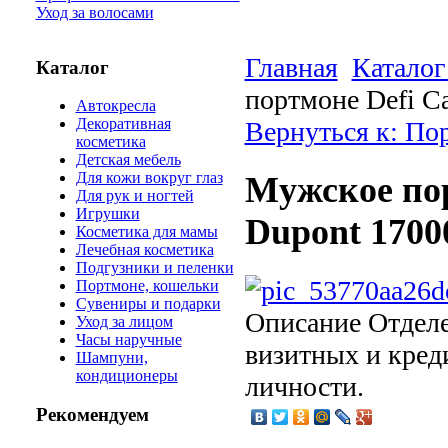
Уход за волосами
Главная
Каталог
Каталог
портмоне Defi Ca
Автокресла
Декоративная
Вернуться к: По
косметика
Детская мебель
Для кожи вокруг глаз
Мужское пор
Для рук и ногтей
Игрушки
Dupont 1700
Косметика для мамы
Лечебная косметика
Подгузники и пеленки
Портмоне, кошельки
Сувениры и подарки
Описание
Отделе
Уход за лицом
Часы наручные
визитных и кред
Шампуни,
кондиционеры
личности.
Рекомендуем