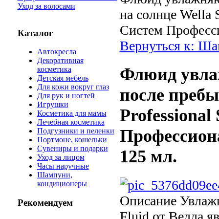
Уход за волосами
на солнце Wella 
Систем Професси
Каталог
Вернуться к: Ш
Автокресла
Декоративная
Флюид увла
косметика
Детская мебель
Для кожи вокруг глаз
после пребы
Для рук и ногтей
Игрушки
Professional
Косметика для мамы
Лечебная косметика
Профессион
Подгузники и пеленки
Портмоне, кошельки
Сувениры и подарки
125 мл.
Уход за лицом
Часы наручные
Шампуни,
кондиционеры
Описание
Увлажн
Рекомендуем
Fluid от Велла 