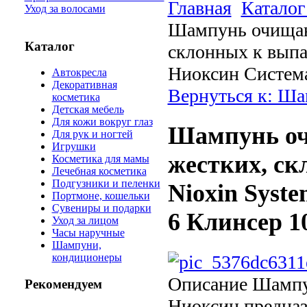
Главная
Каталог
Уход за волосами
Шампунь очищаю
Каталог
склонных к выпа
Ниоксин Система
Автокресла
Декоративная
Вернуться к: Ш
косметика
Детская мебель
Для кожи вокруг глаз
Шампунь оч
Для рук и ногтей
Игрушки
жестких, ск
Косметика для мамы
Лечебная косметика
Подгузники и пеленки
Nioxin Syst
Портмоне, кошельки
Сувениры и подарки
6 Клинсер 1
Уход за лицом
Часы наручные
Шампуни,
кондиционеры
Описание
Шампун
Рекомендуем
Ниоксин предназ