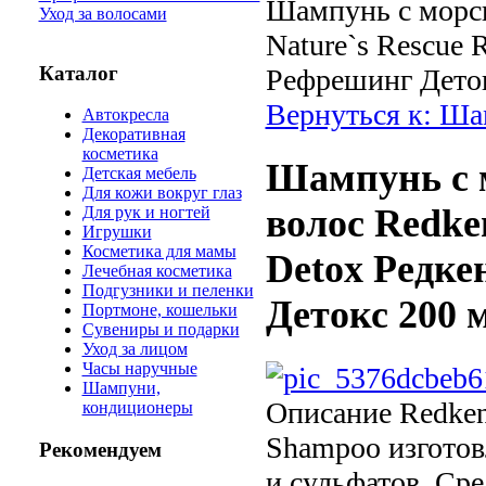
Шампунь с морс
Уход за волосами
Nature`s Rescue 
Каталог
Рефрешинг Деток
Вернуться к: Ш
Автокресла
Декоративная
косметика
Шампунь с 
Детская мебель
Для кожи вокруг глаз
волос Redken
Для рук и ногтей
Игрушки
Косметика для мамы
Detox Редк
Лечебная косметика
Подгузники и пеленки
Детокс 200 
Портмоне, кошельки
Сувениры и подарки
Уход за лицом
Часы наручные
Шампуни,
Описание
Redken 
кондиционеры
Shampoo изготов
Рекомендуем
и сульфатов. Сре