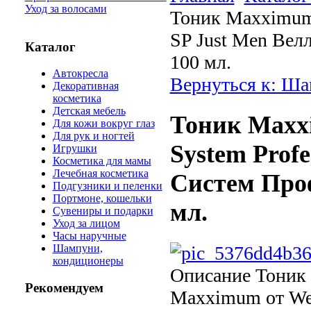
Уход за волосами
Тоник Maxximum 
SP Just Men Ве
Каталог
100 мл.
Автокресла
Вернуться к: Ш
Декоративная
косметика
Детская мебель
Тоник Maxx
Для кожи вокруг глаз
Для рук и ногтей
System Profe
Игрушки
Косметика для мамы
Лечебная косметика
Систем Про
Подгузники и пеленки
Портмоне, кошельки
мл.
Сувениры и подарки
Уход за лицом
Часы наручные
Шампуни,
кондиционеры
Описание
Тоник 
Рекомендуем
Maxximum от Wel