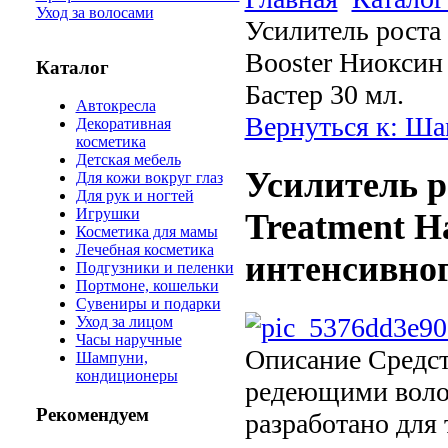
Уход за волосами
Усилитель роста 
Booster Ниоксин
Каталог
Бастер 30 мл.
Автокресла
Вернуться к: Ш
Декоративная
косметика
Детская мебель
Усилитель ро
Для кожи вокруг глаз
Для рук и ногтей
Игрушки
Treatment H
Косметика для мамы
Лечебная косметика
интенсивног
Подгузники и пеленки
Портмоне, кошельки
Сувениры и подарки
Уход за лицом
Часы наручные
Описание
Средст
Шампуни,
кондиционеры
редеющими волос
Рекомендуем
разработано для