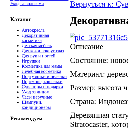
Вернуться к: Су
Уход за волосами
Декоративна
Каталог
Автокресла
Декоративная
косметика
Описание
Детская мебель
Для кожи вокруг глаз
Для рук и ногтей
Состояние: ново
Игрушки
Косметика для мамы
Лечебная косметика
Материал: дерев
Подгузники и пеленки
Портмоне, кошельки
Размер: высота ч
Сувениры и подарки
Уход за лицом
Часы наручные
Страна: Индоне
Шампуни,
кондиционеры
Деревянная стат
Рекомендуем
Stratocaster, кот