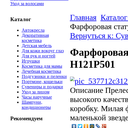
Уход за волосами
Главная
Каталог
Каталог
Фарфоровая стат
Автокресла
Вернуться к: Су
Декоративная
косметика
Детская мебель
Фарфоровая 
Для кожи вокруг глаз
Для рук и ногтей
Игрушки
Н121Р501
Косметика для мамы
Лечебная косметика
Подгузники и пеленки
Портмоне, кошельки
Сувениры и подарки
Описание
Прелес
Уход за лицом
Часы наручные
высокого качеств
Шампуни,
коробку. Милая 
кондиционеры
маленькой звезде
Рекомендуем