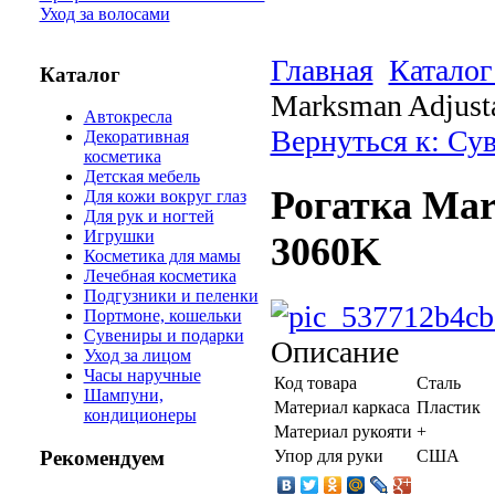
Уход за волосами
Главная
Каталог
Каталог
Marksman Adjusta
Автокресла
Вернуться к: Су
Декоративная
косметика
Детская мебель
Рогатка Mar
Для кожи вокруг глаз
Для рук и ногтей
Игрушки
3060K
Косметика для мамы
Лечебная косметика
Подгузники и пеленки
Портмоне, кошельки
Сувениры и подарки
Описание
Уход за лицом
Часы наручные
Код товара
Сталь
Шампуни,
Материал каркаса
Пластик
кондиционеры
Материал рукояти
+
Упор для руки
США
Рекомендуем