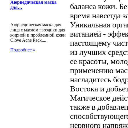
Аюрведическая маска
баланса кожи. Б
для…
время навсегда 
Уникальная орга
Аюрведическая маска для
лица с маслом гвоздики для
витанией - эффе
жирной и проблемной кожи
Clove Acne Pack,...
настоящему чист
Подробнее »
из лучших средс
ее красоты, моло
применению маск
насладитесь бод
Востока и добье
Магическое дейс
также в добавлен
способствующего
нервного напряж