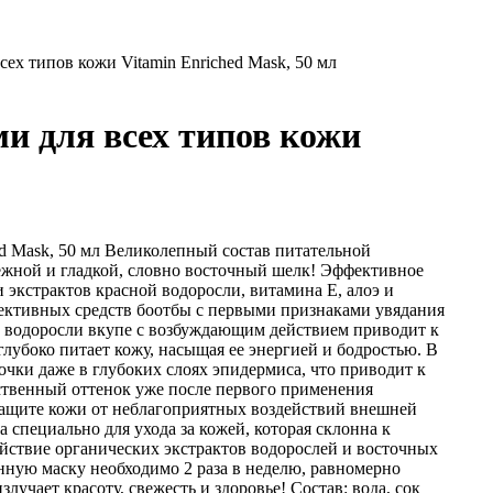
ех типов кожи Vitamin Enriched Mask, 50 мл
и для всех типов кожи
ed Mask, 50 мл Великолепный состав питательной
ежной и гладкой, словно восточный шелк! Эффективное
экстрактов красной водоросли, витамина E, алоэ и
фективных средств боотбы с первыми признаками увядания
е водоросли вкупе с возбуждающим действием приводит к
лубоко питает кожу, насыщая ее энергией и бодростью. В
чки даже в глубоких слоях эпидермиса, что приводит к
ственный оттенок уже после первого применения
ащите кожи от неблагоприятных воздействий внешней
 специально для ухода за кожей, которая склонна к
ействие органических экстрактов водорослей и восточных
нную маску необходимо 2 раза в неделю, равномерно
злучает красоту, свежесть и здоровье! Состав: вода, сок