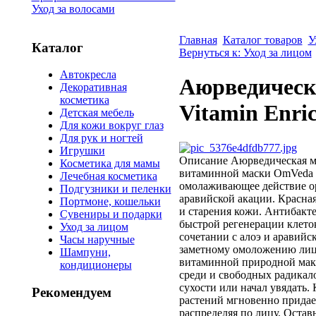
Уход за волосами
Главная
Каталог товаров
У
Каталог
Вернуться к: Уход за лицом
Автокресла
Аюрведическа
Декоративная
косметика
Vitamin Enri
Детская мебель
Для кожи вокруг глаз
Для рук и ногтей
Игрушки
Описание
Аюрведическая ма
Косметика для мамы
витаминной маски OmVeda п
Лечебная косметика
омолаживающее действие ор
Подгузники и пеленки
аравийской акации. Красна
Портмоне, кошельки
и старения кожи. Антибакт
Сувениры и подарки
быстрой регенерации клето
Уход за лицом
сочетании с алоэ и аравийс
Часы наручные
заметному омоложению лица
Шампуни,
витаминной природной мак
кондиционеры
среди и свободных радикало
сухости или начал увядать.
Рекомендуем
растений мгновенно придае
распределяя по лицу. Оставь