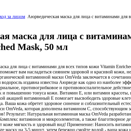
ход за лицом
Аюрведическая маска для лица с витаминами для вс
я маска для лица с витаминам
ched Mask, 50 мл
ска для лица с витаминами для всех типов кожи Vitamin Enrich
оможет вам насладиться сиянием здоровой и красивой кожи, н
ганической витаминной маски OmVeda заключается в сочетании 
я водоросль издавна известна Аюрведе как одно из наиболее эф
ериальное, противогрибковое и противовоспалительное действи
к и повышению тонуса кожи. Витамин E, или витамин красоты, г
кой акацией витаминный E помогает высвободить здоровые клето
. Ваша кожа обретет здоровое синение и соблазнительный есте
си OmVeda, которая дополнена витамином C, способствующим з
в! Результат: Натуральная витаминная маска OmVeda разработана
 Комплекс витаминов и микроэлементов, а также благотворное д
т коже мягкость и здоровый вид! Применение: Наносить витами
те маску на 3-5 минут, затем бережно смойте водой - ваша кожа и