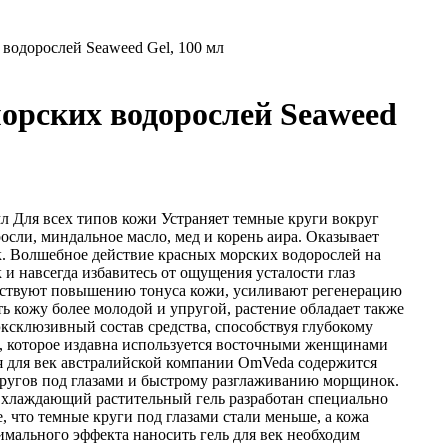
 водорослей Seaweed Gel, 100 мл
морских водорослей Seaweed
л Для всех типов кожи Устраняет темные круги вокруг
осли, миндальное масло, мед и корень аира. Оказывает
к. Волшебное действие красных морских водорослей на
и навсегда избавитесь от ощущения усталости глаз
собствуют повышению тонуса кожи, усиливают регенерацию
ть кожу более молодой и упругой, растение обладает также
склюзивный состав средства, способствуя глубокому
я, которое издавна используется восточными женщинами
я для век австралийской компании OmVeda содержится
кругов под глазами и быстрому разглаживанию морщинок.
 Охлаждающий растительный гель разработан специально
, что темные круги под глазами стали меньше, а кожа
мального эффекта наносить гель для век необходим