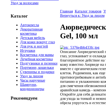
Уход за волосами
Главная
Каталог товаров
У
Каталог
Вернуться к: Уход за лицом
Аюрведически
Автокресла
Декоративная
косметика
Gel, 100 мл
Детская мебель
Для кожи вокруг глаз
Для рук и ногтей
Игрушки
Описание
Аюрведический ге
Косметика для мамы
глаз, успокаивает и охлажд
Лечебная косметика
благоприятное действие на
Подгузники и пеленки
кожу известно Аюрведе на п
Портмоне, кошельки
вместе с органическим гел
Сувениры и подарки
клеток. Родимения, как еще
Уход за лицом
противогрибковым и антиба
Часы наручные
питанию и увлажнению кожи
Шампуни,
для смягчения обезвоженно
кондиционеры
аравийская камедь - компо
Откройте для себя деликат
Рекомендуем
для ухода за тонкой и нежн
обрела упругость и естест