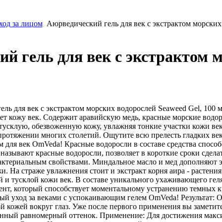
ход за лицом
Аюрведический гель для век с экстрактом морских
й гель для век с экстрактом 
ль для век с экстрактом морских водорослей Seaweed Gel, 100 м
ает кожу век. Содержит аравийскую медь, красные морские водор
 тусклую, обезвоженную кожу, увлажняя тонкие участки кожи ве
ротяжении многих столетий. Ощутите всю прелесть гладких век 
ем для век OmVeda! Красные водоросли в составе средства спо
 называют красные водоросли, позволяет в короткие сроки сдела
ктериальным свойствами. Миндальное масло и мед дополняют эк
. На страже увлажнения стоит и экстракт корня аира - растени
й и тусклой кожи век. В составе уникального ухаживающего гел
нент, который способствует моментальному устранению темных 
ный уход за веками с успокаивающим гелем OmVeda! Результат:
ой кожей вокруг глаз. Уже после первого применения вы заметите
венный равномерный оттенок. Применение: Для достижения макси