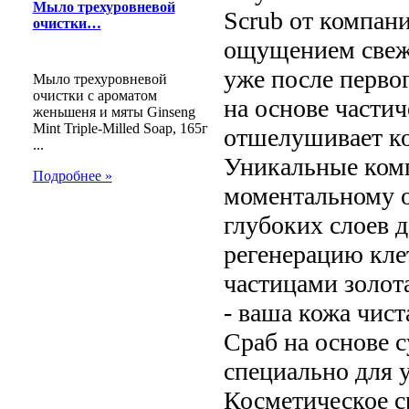
Мыло трехуровневой
Scrub от компан
очистки…
ощущением свеж
уже после перво
Мыло трехуровневой
очистки с ароматом
на основе части
женьшеня и мяты Ginseng
Mint Triple-Milled Soap, 165г
отшелушивает ко
...
Уникальные комп
Подробнее »
моментальному 
глубоких слоев д
регенерацию кле
частицами золот
- ваша кожа чист
Сраб на основе с
специально для 
Косметическое с