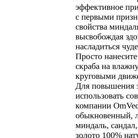
эффективное при
с первыми приз
свойства миндал
высвобождая здо
насладиться чуд
Просто нанесите
скраба на влажн
круговыми движе
Для повышения 
использовать со
компании OmVeda
обыкновенный, л
миндаль, сандал,
золото 100% нат