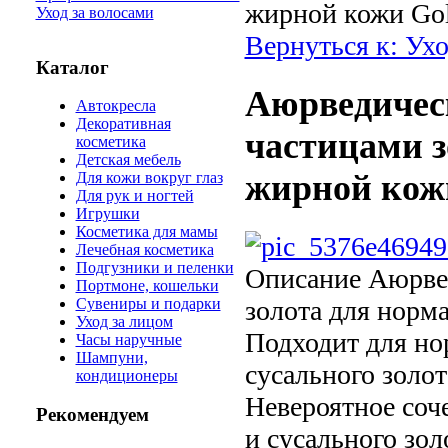
жирной кожи Gol
Уход за волосами
Вернуться к: Ухо
Каталог
Аюрведическ
Автокресла
Декоративная
частицами з
косметика
Детская мебель
жирной кожи
Для кожи вокруг глаз
Для рук и ногтей
Игрушки
Косметика для мамы
Лечебная косметика
Подгузники и пеленки
Описание
Аюрвед
Портмоне, кошельки
золота для норм
Сувениры и подарки
Уход за лицом
Подходит для но
Часы наручные
Шампуни,
сусального золо
кондиционеры
Невероятное соч
Рекомендуем
и сусального зол