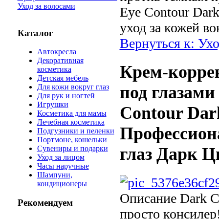
Уход за волосами
Eye Contour Dar
уход за кожей во
Каталог
Вернуться к: Ухо
Автокресла
Декоративная
Крем-корре
косметика
Детская мебель
Для кожи вокруг глаз
под глазами
Для рук и ногтей
Игрушки
Contour Dark
Косметика для мамы
Лечебная косметика
Профессиона
Подгузники и пеленки
Портмоне, кошельки
Сувениры и подарки
глаз Дарк Ц
Уход за лицом
Часы наручные
Шампуни,
кондиционеры
Описание
Dark Ci
Рекомендуем
просто консилер