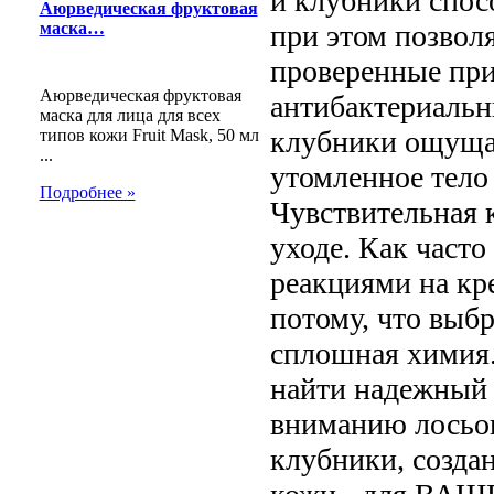
и клубники спос
Аюрведическая фруктовая
при этом позвол
маска…
проверенные при
Аюрведическая фруктовая
антибактериальн
маска для лица для всех
клубники ощущае
типов кожи Fruit Mask, 50 мл
...
утомленное тело
Подробнее »
Чувствительная 
уходе. Как часто
реакциями на кр
потому, что выб
сплошная химия.
найти надежный 
вниманию лосьон
клубники, созда