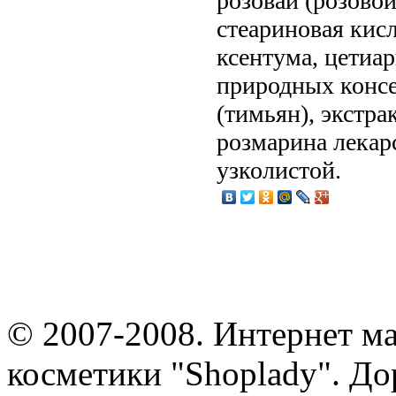
розовай (розовой
стеариновая кисл
ксентума, цетиа
природных консе
(тимьян), экстра
розмарина лекарс
узколистой.
© 2007-2008. Интернет м
косметики "Shoplady". До