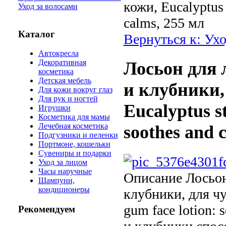
кожи, Eucalyptus 
Уход за волосами
calms, 255 мл
Каталог
Вернуться к: Ухо
Автокресла
Декоративная
Лосьон для 
косметика
Детская мебель
и клубники,
Для кожи вокруг глаз
Для рук и ногтей
Eucalyptus s
Игрушки
Косметика для мамы
Лечебная косметика
soothes and 
Подгузники и пеленки
Портмоне, кошельки
Сувениры и подарки
Уход за лицом
Часы наручные
Описание
Лосьон
Шампуни,
кондиционеры
клубники, для чу
gum face lotion:
Рекомендуем