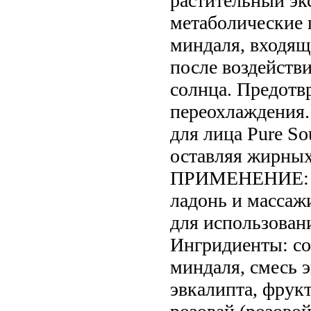
растительный эк
метаболические 
миндаля, входяще
после воздействи
солнца. Предотв
переохлаждения.
для лица Pure So
оставляя жирных
ПРИМЕНЕНИЕ: На
ладонь и массаж
для использовани
Ингридиенты: сок
миндаля, смесь э
эвкалипта, фрук