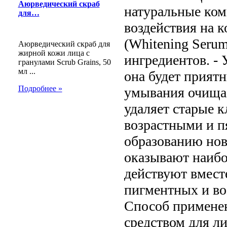
Аюрведический скраб
натуральные ком
для…
воздействия на к
(Whitening Seru
Аюрведический скраб для
жирной кожи лица с
ингредиентов. -
гранулами Scrub Grains, 50
мл ...
она будет прият
Подробнее »
умывания очищае
удаляет старые 
возрастными и пя
образованию нов
оказывают наибо
действуют вмест
пигментных и воз
Способ примене
средством для ли