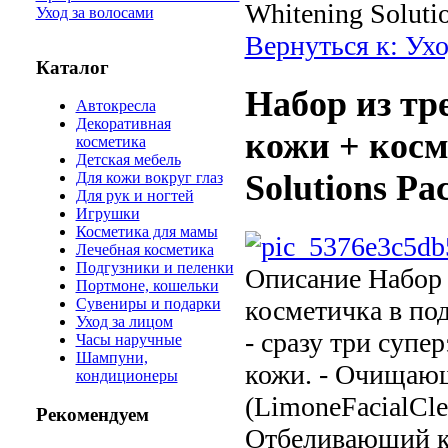
Whitening Soluti
Уход за волосами
Вернуться к: Ухо
Каталог
Набор из тр
Автокресла
Декоративная
кожи + косм
косметика
Детская мебель
Solutions Pa
Для кожи вокруг глаз
Для рук и ногтей
Игрушки
Косметика для мамы
Лечебная косметика
Подгузники и пеленки
Описание
Набор 
Портмоне, кошельки
косметичка в под
Сувениры и подарки
Уход за лицом
- сразу три суп
Часы наручные
Шампуни,
кожи. - Очищающ
кондиционеры
(LimoneFacialCle
Рекомендуем
Отбеливающий кр