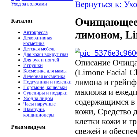
Вернуться к: Ухо
Уход за волосами
Очищающее 
Каталог
лимоном, Lim
Автокресла
Декоративная
косметика
Детская мебель
Для кожи вокруг глаз
Для рук и ногтей
Описание
Очищаю
Игрушки
(Limone Facial C
Косметика для мамы
Лечебная косметика
лимона и грейпфр
Подгузники и пеленки
Портмоне, кошельки
макияжа и ежедн
Сувениры и подарки
Уход за лицом
содержащимся в
Часы наручные
кожи, Средство 
Шампуни,
кондиционеры
клетки кожи и гр
Рекомендуем
свежей и обеспеч