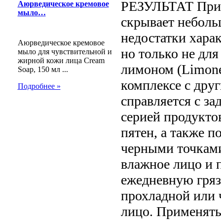
РЕЗУЛЬТАТ Прида
Аюрведическое кремовое
мыло…
скрывает неболь
недостатки хара
Аюрведическое кремовое
но только не дл
мыло для чувствительной и
жирной кожи лица Cream
лимоном (Limone 
Soap, 150 мл ...
комплексе с дру
Подробнее »
справляется с за
серией продукто
пятен, а также 
черными точками
влажное лицо и 
ежедневную гряз
прохладной или 
лицо. Применять