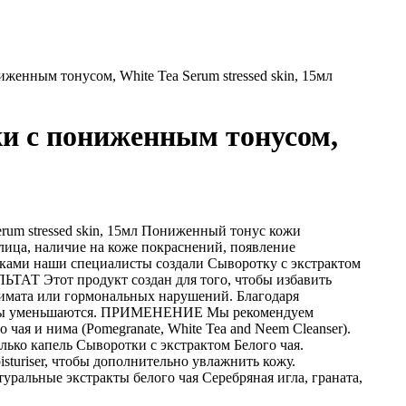
женным тонусом, White Tea Serum stressed skin, 15мл
жи с пониженным тонусом,
rum stressed skin, 15мл Пониженный тонус кожи
лица, наличие на коже покраснений, появление
ками наши специалисты создали Сыворотку с экстрактом
ЬТАТ Этот продукт создан для того, чтобы избавить
лимата или гормональных нарушений. Благодаря
орщины уменьшаются. ПРИМЕНЕНИЕ Мы рекомендуем
ая и нима (Pomegranate, White Tea and Neem Cleanser).
лько капель Сыворотки с экстрактом Белого чая.
sturiser, чтобы дополнительно увлажнить кожу.
альные экстракты белого чая Серебряная игла, граната,