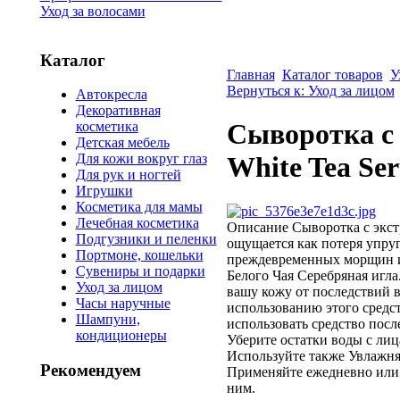
Уход за волосами
Каталог
Главная
Каталог товаров
У
Вернуться к: Уход за лицом
Автокресла
Декоративная
Сыворотка с 
косметика
Детская мебель
Для кожи вокруг глаз
White Tea Ser
Для рук и ногтей
Игрушки
Косметика для мамы
Лечебная косметика
Описание
Сыворотка с экст
Подгузники и пеленки
ощущается как потеря упруг
Портмоне, кошельки
преждевременных морщин и 
Сувениры и подарки
Белого Чая Серебряная игл
Уход за лицом
вашу кожу от последствий 
Часы наручные
использованию этого сред
Шампуни,
использовать средство посл
кондиционеры
Уберите остатки воды с лиц
Используйте также Увлажняю
Рекомендуем
Применяйте ежедневно или 
ним.