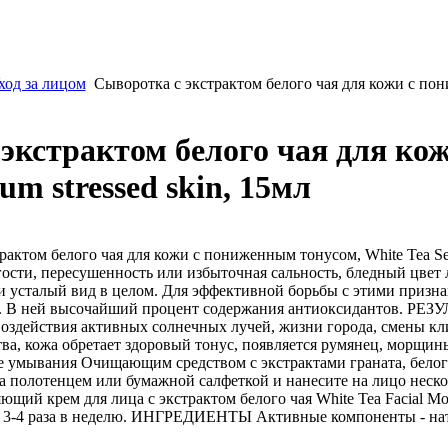
ход за лицом
Сыворотка с экстрактом белого чая для кожи с пони
экстрактом белого чая для ко
um stressed skin, 15мл
рактом белого чая для кожи с пониженным тонусом, White Tea Se
ости, пересушенность или избыточная сальность, бледный цвет 
усталый вид в целом. Для эффективной борьбы с этими призна
а. В ней высочайший процент содержания антиоксидантов. РЕЗУЛ
воздействия активных солнечных лучей, жизни города, смены к
ства, кожа обретает здоровый тонус, появляется румянец, м
е умывания Очищающим средством с экстрактами граната, белого ч
а полотенцем или бумажной салфеткой и нанесите на лицо неско
щий крем для лица с экстрактом белого чая White Tea Facial Moi
3-4 раза в неделю. ИНГРЕДИЕНТЫ Активные компоненты - натур