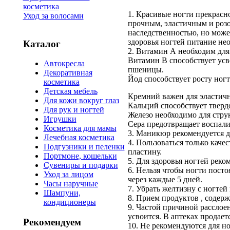
косметика
1. Красивые ногти прекрасн
Уход за волосами
прочным, эластичным и розо
наследственностью, но може
здоровья ногтей питание н
Каталог
2. Витамин А необходим для 
Витамин В способствует усв
Автокресла
пшеницы.
Декоративная
Йод способствует росту ногт
косметика
Детская мебель
Кремний важен для эластичн
Для кожи вокруг глаз
Кальций способствует тверд
Для рук и ногтей
Железо необходимо для стру
Игрушки
Сера предотвращает воспалит
Косметика для мамы
3. Маникюр рекомендуется де
Лечебная косметика
4. Пользоваться только каче
Подгузники и пеленки
пластину.
Портмоне, кошельки
5. Для здоровья ногтей реко
Сувениры и подарки
6. Нельзя чтобы ногти посто
Уход за лицом
через каждые 5 дней.
Часы наручные
7. Убрать желтизну с ногтей
Шампуни,
8. Прием продуктов , содерж
кондиционеры
9. Частой причиной расслоен
усвоится. В аптеках продает
Рекомендуем
10. Не рекомендуются для но