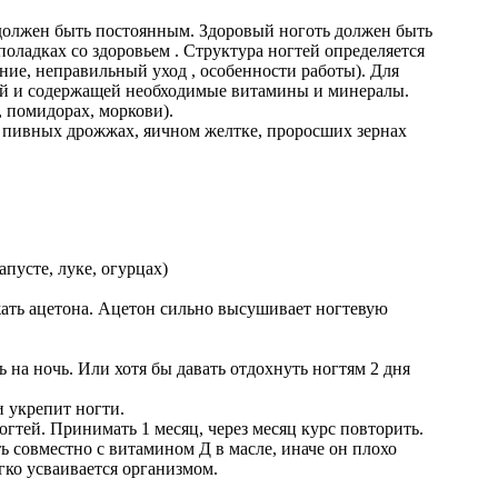
 должен быть постоянным. Здоровый ноготь должен быть
оладках со здоровьем . Структура ногтей определяется
ние, неправильный уход , особенности работы). Для
ой и содержащей необходимые витамины и минералы.
, помидорах, моркови).
у, пивных дрожжах, яичном желтке, проросших зернах
пусте, луке, огурцах)
ржать ацетона. Ацетон сильно высушивает ногтевую
ь на ночь. Или хотя бы давать отдохнуть ногтям 2 дня
и укрепит ногти.
огтей. Принимать 1 месяц, через месяц курс повторить.
ь совместно с витамином Д в масле, иначе он плохо
гко усваивается организмом.