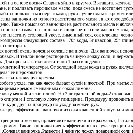
гтей на основе воска- Сварить яйцо в крутую. Вытащить желток, р
не, и подливать персиковое масло, пока смесь не достигнет гус
работы пользоваться перчатками, руки лучше смазать кремом ил
езны ванночки из теплого растительного масла , в которое доба
еделю. Также помогают ванночки из растительного масла и яблоч
 ногти оказывают ванночки из подогретого оливкового масла, в
евую пластину столовый уксус, лимонный сок, сок клюквы, черн
компрессы следующего состава - 70г воды, 5г квасцов, 25г глиц
но повторить.
ся ногтей очень полезны солевые ванночки. Для ванночек испол
обавок. В теплой воде растворить чайную ложку соли, и держать
. Для профилактики достаточно 1 раза в неделю.
комнатной температуры. От холодной воды кожа на руках шелуши
делая ее шероховатой.
мазывать кожу рук кремом.
особого ухода, так как часто бывает сухой и жесткой. При мыт
я жирным кремом смешанным с соком лимона.
т кожу мягкой и эластичной. На 2 литра теплой воды-2 столовые
 спирта и 1 столовую ложку глицерина. Процедуру проводить в т
ти курс других процедур по уходу за кожей рук.
оже рук эффективны ванночки из сока квашенной капусты и мол
 трещины и мозоли, применяйте ванночки из крахмала. ( 1 столо
 кремом. Такие ванночки очень эффективны в случае трещин и м
 .Солевая ванночка .Развести 1 чайную ложку поваренной соли в