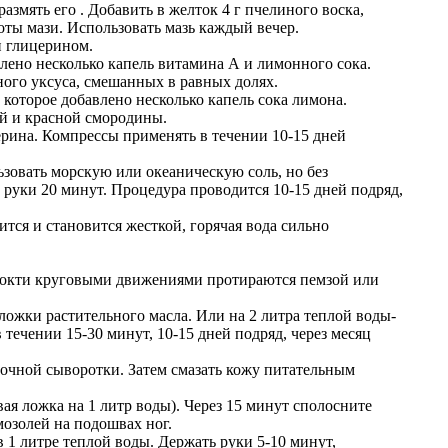
азмять его . Добавить в желток 4 г пчелиного воска,
тоты мази. Использовать мазь каждый вечер.
и глицерином.
влено несколько капель витамина А и лимонного сока.
ного уксуса, смешанных в равных долях.
 которое добавлено несколько капель сока лимона.
ой и красной смородины.
ерина. Компрессы применять в течении 10-15 дней
ьзовать морскую или океаническую соль, но без
 руки 20 минут. Процедура проводится 10-15 дней подряд,
тся и становится жесткой, горячая вода сильно
ье локти круговыми движениями протираются пемзой или
 ложки растительного масла. Или на 2 литра теплой воды-
ечении 15-30 минут, 10-15 дней подряд, через месяц
очной сыворотки. Затем смазать кожу питательным
вая ложка на 1 литр воды). Через 15 минут сполосните
озолей на подошвах ног.
 1 литре теплой воды. Держать руки 5-10 минут,