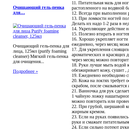
11. Питательная мазь для но
Очищающий гель-пенка
растопленного на водяной ба
для…
12. Всегда при выполнении 
13. При ломкости ногтей пол
Делать их надо 1-2 раза в н
14. Укрепляющее действие на
15. Полезно втирать в ногт
16. Хорошо укрепляет ногти 
ежедневно, через месяц мож
Очищающий гель-пенка для
17. Для укрепления слоящих
лица, 125мл (purify foaming
ароматических и красящих д
cleanser) Мягкий гель-пенка
через месяц можно повторить
для очищения...
18. Руки лучше мыть водой 
обезжиривает кожу, сушит , 
Подробнее »
19. Ежедневно необходимо с
20. Кожа на локтях требует 
скрабом, после смазываетс
21. Ванночка для рук сделае
1 чайную ложку нашатырного
можно повторить или провес
22. При грубой, шершавой к
жирным кремом.
23. Если на руках появились
руки и смажьте питательным
24. Если сильно потеют руки