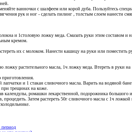
ней.
меняйте ванночки с шалфеем или корой дуба. Пользуйтесь специ
ягчения рук и ног - сделать пилинг , толстым слоем нанести см
локна и 1столовую ложку меда. Смазать руки этим составом и н
льным кремом.
стереть их с молоком. Нанести кашицу на руки или поместить р
ю ложку растительного масла, 1ч ложку меда. Втереть в руки на
о приготовления.
 лапчатки и 1 стакан сливочного масла. Варить на водяной бане
 при трещинах на коже.
рав календулы, ромашки лекарственной, подорожника большого и 
ов, процедить. Затем растереть 50г сливочного масла с 1ч ложкой
 холодильнике.
й период