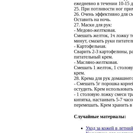
ежедневно в течении 10-15 д
25. При потливости ног при
26. Очень эффективно для см
Оставить на ночь.
27. Маски для рук:
- Медово-желтковая.
Смешать желток, 1ч ложку то
минут, смазать руки питате
- Картофельная.
Сварить 2-3 картофелины, ра
питательный крем.
- Масляно-желтковая.
Смешать 1 желток, 1 столову
крем.
28. Крема для рук домашнег
- Смешать 5г порошка корней
остудить. Крем использовать
- 1 столовую ложку смеси т
кипятка, настаивать 5-7 час
перемешать. Крем хранить в
Случайные материалы:
Уход за кожей в летни