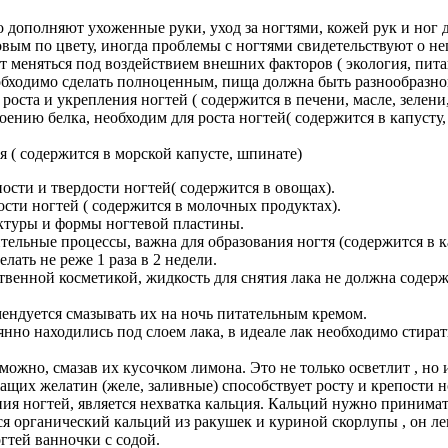
о дополняют ухоженные руки, уход за ногтями, кожей рук и ног
вым по цвету, иногда проблемы с ногтями свидетельствуют о неп
т меняться под воздействием внешних факторов ( экология, пита
еобходимо сделать полноценным, пища должна быть разнообразн
роста и укрепления ногтей ( содержится в печени, масле, зелени
оению белка, необходим для роста ногтей( содержится в капуст
я ( содержится в морской капусте, шпинате)
ости и твердости ногтей( содержится в овощах).
ости ногтей ( содержится в молочных продуктах).
ктуры и формы ногтевой пластины.
ельные процессы, важна для образования ногтя (содержится в ка
лать не реже 1 раза в 2 недели.
ственной косметикой, жидкость для снятия лака не должна соде
мендуется смазывать их на ночь питательным кремом.
янно находились под слоем лака, в идеале лак необходимо стират
 можно, смазав их кусочком лимона. Это не только осветлит , но 
ащих желатин (желе, заливные) способствует росту и крепости н
ия ногтей, является нехватка кальция. Кальций нужно принимат
ся органический кальций из ракушек и куриной скорлупы , он ле
гтей ванночки с содой.