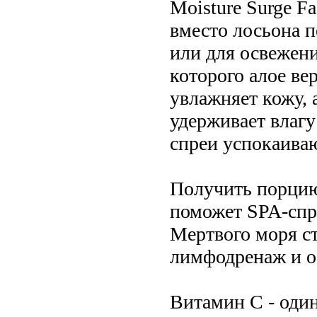
Moisture Surge F
вместо лосьона 
или для освежения
которого алое ве
увлажняет кожу, 
удерживает влагу
спреи успокаива
Получить порцию
поможет SPA-спр
Мертвого моря с
лимфодренаж и о
Витамин С - оди