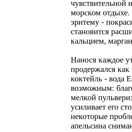
чувствительной и
морском отдыхе.
эритему - покрас
становится расши
кальцием, марга
Нанося каждое ут
продержался как
коктейль - вода Ea
возможным: благ
мелкой пульвери
усиливает его ст
некоторые пробл
апельсина снима