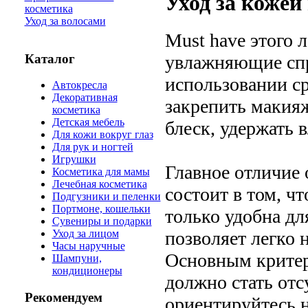
Уход за кожей
косметика
Уход за волосами
Must have этого л
Каталог
увлажняющие спр
использовании ср
Автокресла
Декоративная
закрепить макияж
косметика
Детская мебель
блеск, удержать в
Для кожи вокруг глаз
Для рук и ногтей
Игрушки
Главное отличие
Косметика для мамы
Лечебная косметика
состоит в том, ч
Подгузники и пеленки
Портмоне, кошельки
только удобна д
Сувениры и подарки
позволяет легко 
Уход за лицом
Часы наручные
Основным критер
Шампуни,
кондиционеры
должно стать отс
Рекомендуем
ориентируйтесь н