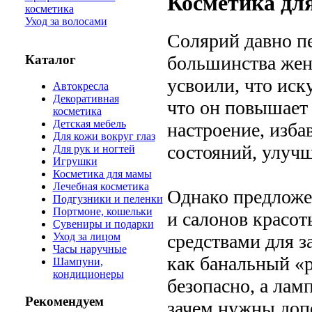
Косметика для
косметика
Уход за волосами
Солярий давно пе
Каталог
большинства женщ
усвоили, что иск
Автокресла
Декоративная
что он повышает 
косметика
Детская мебель
настроение, изба
Для кожи вокруг глаз
состояний, улучш
Для рук и ногтей
Игрушки
Косметика для мамы
Лечебная косметика
Однако предложе
Подгузники и пеленки
Портмоне, кошельки
и салонов красо
Сувениры и подарки
средствами для з
Уход за лицом
Часы наручные
как банальный «ра
Шампуни,
кондиционеры
безопасно, а лам
Рекомендуем
зачем нужны доп