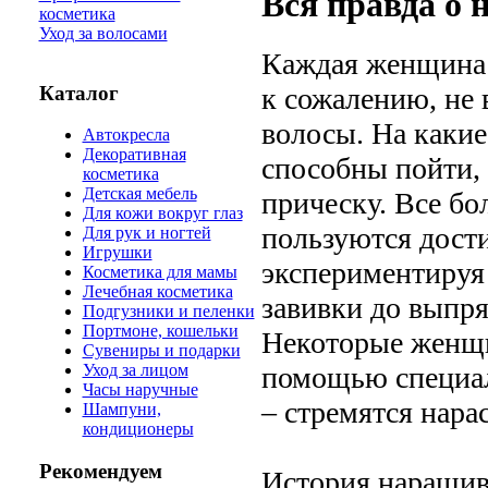
Вся правда о 
косметика
Уход за волосами
Каждая женщина м
Каталог
к сожалению, не 
волосы. На каки
Автокресла
Декоративная
способны пойти,
косметика
Детская мебель
прическу. Все б
Для кожи вокруг глаз
пользуются дост
Для рук и ногтей
Игрушки
экспериментируя
Косметика для мамы
Лечебная косметика
завивки до выпр
Подгузники и пеленки
Портмоне, кошельки
Некоторые женщ
Сувениры и подарки
помощью специал
Уход за лицом
Часы наручные
– стремятся нара
Шампуни,
кондиционеры
Рекомендуем
История наращив