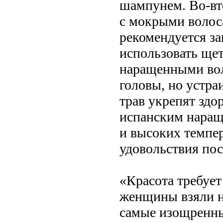
шампунем. Во-вто
с мокрыми волоса
рекомендуется за
использовать щет
наращенными вол
головы, но устра
трав укрепят здо
испанским наращ
и высоких темпер
удовольствия пос
«Красота требует
женщины взяли н
самые изощренны