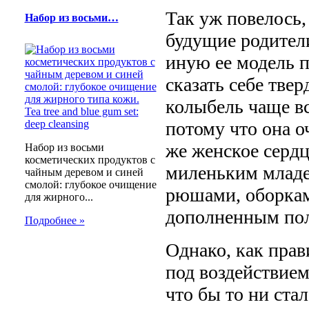
Так уж повелось,
Набор из восьми…
будущие родители
иную ее модель 
сказать себе твер
колыбель чаще вс
потому что она о
же женское сердц
Набор из восьми
косметических продуктов с
миленьким млад
чайным деревом и синей
смолой: глубокое очищение
рюшами, оборкам
для жирного...
дополненным пол
Подробнее »
Однако, как прав
под воздействие
что бы то ни ста