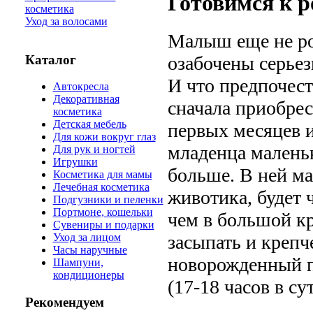
Готовимся к 
косметика
Уход за волосами
Малыш еще не ро
Каталог
озабочены серьез
И что предпочест
Автокресла
Декоративная
сначала приобрес
косметика
Детская мебель
первых месяцев и
Для кожи вокруг глаз
младенца малень
Для рук и ногтей
Игрушки
больше. В ней м
Косметика для мамы
Лечебная косметика
животика, будет 
Подгузники и пеленки
Портмоне, кошельки
чем в большой кр
Сувениры и подарки
засыпать и крепче
Уход за лицом
Часы наручные
новорожденный п
Шампуни,
кондиционеры
(17-18 часов в су
Рекомендуем