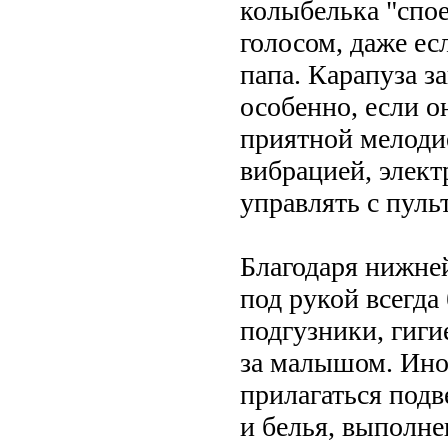
колыбелька "спо
голосом, даже ес
папа. Карапуза з
особенно, если о
приятной мелоди
вибрацией, элек
управлять с пуль
Благодаря нижней
под рукой всегда
подгузники, гиги
за малышом. Ино
прилагаться под
и белья, выполне