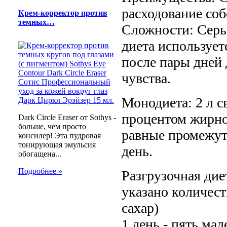
расходование со
Крем-корректор против
темных…
Сложности: Серье
диета использует
после пары дней
чувства.
Монодиета: 2 л с
процентом жирно
Dark Circle Eraser от Sothys -
больше, чем просто
равные промежут
консилер! Эта пудровая
тонирующая эмульсия
день.
обогащена...
Подробнее »
Разгрузочная дие
указано количест
сахар)
1 день - пять ма