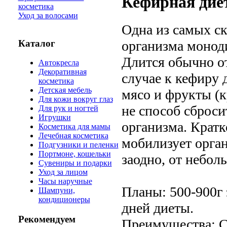
Кефирная дие
косметика
Уход за волосами
Одна из самых ск
Каталог
организма моноди
Длится обычно от
Автокресла
Декоративная
случае к кефиру 
косметика
Детская мебель
мясо и фрукты (к
Для кожи вокруг глаз
не способ сброси
Для рук и ногтей
Игрушки
организма. Кратк
Косметика для мамы
Лечебная косметика
мобилизует орган
Подгузники и пеленки
Портмоне, кошельки
заодно, от небол
Сувениры и подарки
Уход за лицом
Часы наручные
Планы: 500-900г з
Шампуни,
кондиционеры
дней диеты.
Рекомендуем
Преимущества: С