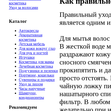
Как правильн
косметика
Уход за волосами
Правильный уход 
Каталог
является одним и
Автокресла
Декоративная
Для мытья волос 
косметика
Детская мебель
В жесткой воде м
Для кожи вокруг глаз
раздражают кожу 
Для рук и ногтей
Игрушки
сносного смягче
Косметика для мамы
Лечебная косметика
прокипятить и дат
Подгузники и пеленки
Портмоне, кошельки
просто отстоять.
Сувениры и подарки
чайную ложку пи
Уход за лицом
Часы наручные
нашатырного спи
Шампуни,
кондиционеры
фильтр. В любом 
Рекомендуем
желательно при 