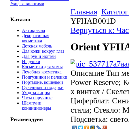
Уход за волосами
Главная
Каталог
Каталог
YFHAB001D
Вернуться к: Ча
Автокресла
Декоративная
косметика
Orient YFH
Детская мебель
Для кожи вокруг глаз
Для рук и ногтей
Игрушки
Косметика для мамы
Описание
Тип ме
Лечебная косметика
Подгузники и пеленки
Power Reserve; 
Портмоне, кошельки
Сувениры и подарки
х винтах / Скел
Уход за лицом
Часы наручные
Циферблат: Сини
Шампуни,
стали; Стекло: 
кондиционеры
Подсветка: свето
Рекомендуем