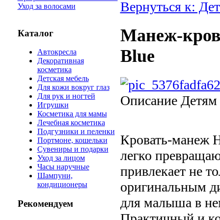
Вернуться к: Де
Уход за волосами
Манеж-кров
Каталог
Blue
Автокресла
Декоративная
косметика
Детская мебель
Для кожи вокруг глаз
Для рук и ногтей
Описание
Детям 
Игрушки
Косметика для мамы
Лечебная косметика
Подгузники и пеленки
Кровать-манеж H
Портмоне, кошельки
Сувениры и подарки
легко превращаю
Уход за лицом
Часы наручные
привлекает не т
Шампуни,
оригинальным ди
кондиционеры
для малыша в не
Рекомендуем
Практичный и к