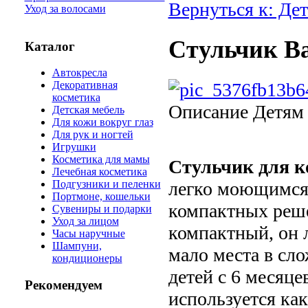
Вернуться к: Де
Уход за волосами
Стульчик Ba
Каталог
Автокресла
Декоративная
косметика
Описание
Детям 
Детская мебель
Для кожи вокруг глаз
Для рук и ногтей
Игрушки
Косметика для мамы
Стульчик для к
Лечебная косметика
легко моющимся 
Подгузники и пеленки
Портмоне, кошельки
компактных реше
Сувениры и подарки
Уход за лицом
компактный, он 
Часы наручные
Шампуни,
мало места в сл
кондиционеры
детей с 6 месяцев
Рекомендуем
используется как