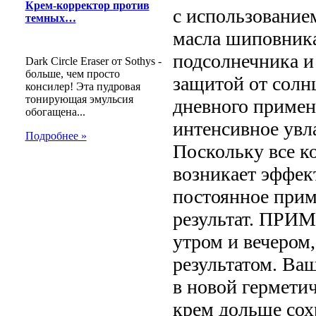
Крем-корректор против
с использование
темных…
масла шиповника
подсолнечника и
Dark Circle Eraser от Sothys -
больше, чем просто
защитой от солн
консилер! Эта пудровая
тонирующая эмульсия
дневного приме
обогащена...
интенсивное увл
Подробнее »
Поскольку все к
возникает эффек
постоянное прим
результат. ПРИ
утром и вечером
результатом. Ва
в новой герметич
крем дольше сох