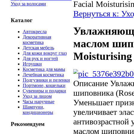
Facial Moisturis
Уход за волосами
Вернуться к: Ухо
Каталог
Увлажняющи
Автокресла
Декоративная
маслом шипо
косметика
Детская мебель
Moisturisin
Для кожи вокруг глаз
Для рук и ногтей
Игрушки
Косметика для мамы
Лечебная косметика
Подгузники и пеленки
Описание
Увлажн
Портмоне, кошельки
шиповника (Roseh
Сувениры и подарки
Уход за лицом
Уменьшает призн
Часы наручные
Шампуни,
увеличивает эла
кондиционеры
антивозрастной 
Рекомендуем
маслом шиповника