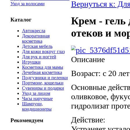
Вернуться к: Для
Уход за волосами
Крем - гель
Каталог
отеков и мо
Автокресла
Декоративная
косметика
Детская мебель
Для кожи вокруг глаз
Для рук и ногтей
Описание
Игрушки
Косметика для мамы
Возраст: c 20 лет
Лечебная косметика
Подгузники и пеленки
Портмоне, кошельки
Основные действ
Сувениры и подарки
Уход за лицом
оливковое, фукус
Часы наручные
гидролизат прот
Шампуни,
кондиционеры
Действие:
Рекомендуем
Устраняет устало