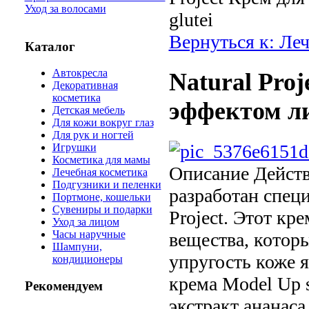
Уход за волосами
glutei
Вернуться к: Ле
Каталог
Автокресла
Natural Proj
Декоративная
косметика
эффектом ли
Детская мебель
Для кожи вокруг глаз
Для рук и ногтей
Игрушки
Косметика для мамы
Описание
Действ
Лечебная косметика
Подгузники и пеленки
разработан спец
Портмоне, кошельки
Сувениры и подарки
Project. Этот кр
Уход за лицом
Часы наручные
вещества, котор
Шампуни,
упругость коже 
кондиционеры
крема Model Up s
Рекомендуем
экстракт ананас