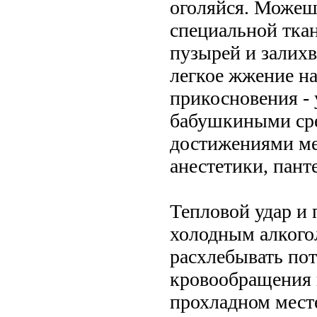
оголяйся. Можеш
специальной ткан
пузырей и залихв
легкое жжение на
прикосновения - 
бабушкиными сре
достижениями ме
анестетики, пант
Тепловой удар и 
холодным алкогол
расхлебывать по
кровообращения в
прохладном месте