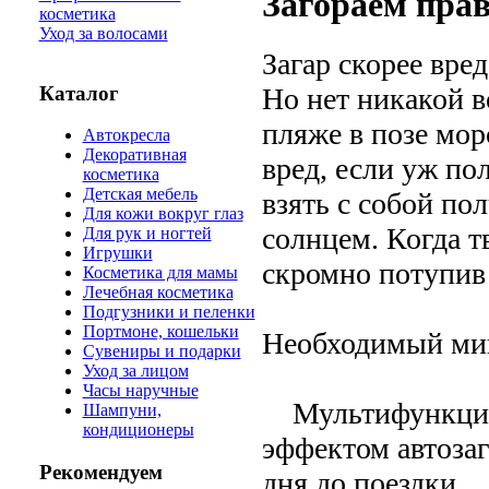
Загораем пра
косметика
Уход за волосами
Загар скорее вре
Каталог
Но нет никакой в
пляже в позе мор
Автокресла
Декоративная
вред, если уж по
косметика
Детская мебель
взять с собой по
Для кожи вокруг глаз
солнцем. Когда тв
Для рук и ногтей
Игрушки
скромно потупив 
Косметика для мамы
Лечебная косметика
Подгузники и пеленки
Портмоне, кошельки
Необходимый м
Сувениры и подарки
Уход за лицом
Часы наручные
Мультифункцион
Шампуни,
кондиционеры
эффектом автозаг
Рекомендуем
дня до поездки.