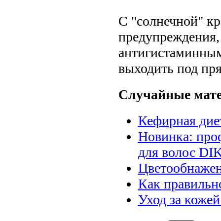
С "солнечной" кр
предупреждения,
антигистаминным
выходить под пр
Случайные мат
Кефирная дие
Новинка: про
для волос D
Цветообнажен
Как правильн
Уход за кожей