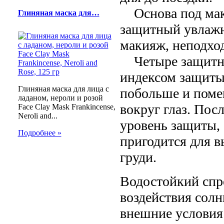
Основа под маки
Глиняная маска для…
защитный увлажн
макияж, неподхо
Четыре защитны
индексом защиты 
Глиняная маска для лица с
побольше и помен
ладаном, нероли и розой
вокруг глаз. По
Face Clay Mask Frankincense,
Neroli and...
уровень защиты, 
Подробнее »
пригодится для 
груди.
Водостойкий спр
воздействия солн
внешние условия 