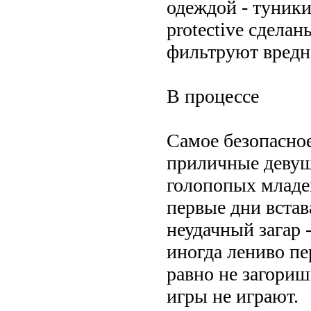
одеждой - туник
protective сдела
фильтруют вредн
В процессе
Самое безопасное 
приличные девушк
голопопых младен
первые дни вста
неудачный загар 
иногда лениво пе
равно не загориш
игры не играют.