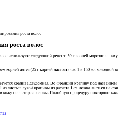
лирования роста волос
ия роста волос
олос используют следующий рецепт: 50 г корней морозника паху
ем корней алтея (25 г корней настоять час 1 в 150 мл холодной 
зуется крапива двудомная. Во Франции крапиву под названием 
й из листьев сухой крапивы из расчета 1 ст. ложка листьев на 
о в кожу не вытирая головы. Подобную процедуру повторяют ка
лаз