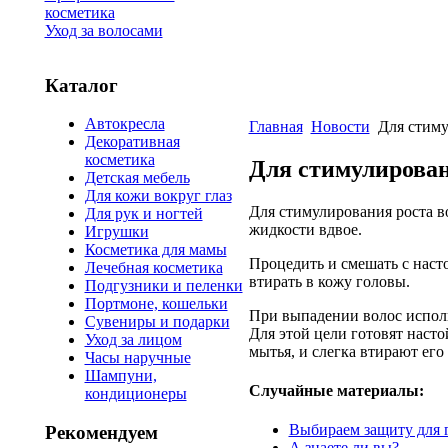
косметика
Уход за волосами
Каталог
Автокресла
Главная
Новости
Для стиму
Декоративная
косметика
Для стимулирован
Детская мебель
Для кожи вокруг глаз
Для стимулирования роста в
Для рук и ногтей
жидкости вдвое.
Игрушки
Косметика для мамы
Процедить и смешать с насто
Лечебная косметика
втирать в кожу головы.
Подгузники и пеленки
Портмоне, кошельки
При выпадении волос исполь
Сувениры и подарки
Для этой цели готовят насто
Уход за лицом
мытья, и слегка втирают ег
Часы наручные
Шампуни,
Случайные материалы:
кондиционеры
Выбираем защиту для г
Рекомендуем
А знаете ли вы?